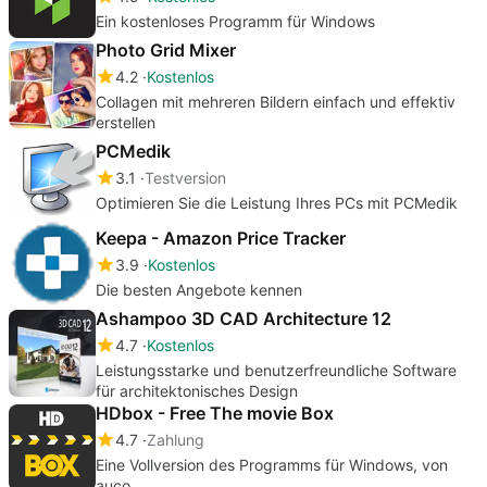
Ein kostenloses Programm für Windows
Photo Grid Mixer
4.2
Kostenlos
Collagen mit mehreren Bildern einfach und effektiv
erstellen
PCMedik
3.1
Testversion
Optimieren Sie die Leistung Ihres PCs mit PCMedik
Keepa - Amazon Price Tracker
3.9
Kostenlos
Die besten Angebote kennen
Ashampoo 3D CAD Architecture 12
4.7
Kostenlos
Leistungsstarke und benutzerfreundliche Software
für architektonisches Design
HDbox - Free The movie Box
4.7
Zahlung
Eine Vollversion des Programms für Windows, von
auco